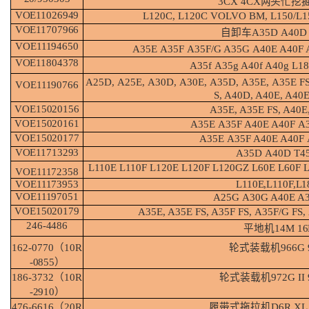
3CX
4CX
两头忙挖
VOE11026949
L120C, L120C VOLVO BM,
L150/L
VOE11707966
自卸车
A35D
A40
VOE11194650
A35E
A35F
A35F/G A35G
A40E A40F 
VOE11804378
A35f
A35g A40f A40g
L1
A25D,
A25E,
A30D,
A30E,
A35D,
A35E,
A35E
FS
VOE11190766
S, A40D, A40E, A40E
VOE15020156
A35E, A35E
FS, A40E
VOE15020161
A35E
A35F A40E A40F
A
VOE15020177
A35E
A35F A40E A40F
VOE11713293
A35D
A40D
T4
L110E
L110F
L120E
L120F
L120GZ
L60E
L60F
VOE11172358
VOE11173953
L110E,L110F,L1
VOE11197051
A25G
A30G A40E A
VOE15020179
A35E, A35E
FS, A35F
FS,
A35F/G FS,
246-
4486
平地机
14M
1
162-0770（10R
轮式装载机
966G
-
0855）
186-3732（10R
轮式装载机
972G II
-
2910）
476-6616（20R
履带式拖拉机
D6R
XL