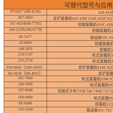
可替代型号与应用
9T-6857 (0R-
4218)
428
416
307-
3063
反铲装载机
426
428F
416E
416F
422
161-6634(0R-
7793)
挖掘装载机
416C
426
244-2228(10R-8770)
挖掘装载机
6E-
5477
挑战者
65C
6
4T-
6895
挖掘装载
148-
3051
挖掘机
254-
5147
轮式装载机
235-
2716
轮式装载机
350-0666（20R-
4693）
反铲装载机
414E
416
6E-0838（0R-
4935）
反铲装
341-
7664
轮式装载机
938k 9
146-
3685
轮式装载机
9
187-
9090
铰接式卡车
735B 740
740B
735 
160-
9880
轮式装载
9
6E-
6048
挖掘机
513
126-
1184
挑战者
65C
75C