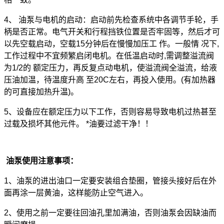
4、 油泵与电机的启动：启动前先检查系统中各调节手轮，手
柄是否正常。电气开关和行程挡铁位置是否牢固等，然后才可
以先空载启动，空载15分钟后在慢慢加压工 作。一般情 况下,
工作过程中不宜频繁启闭电机。在低温启动时,需调整溢流阀
为1/2的 额定压力，再反复点动电机，使溢流阀全溢流，给液
压油加温，待温度升高 至20C左右，再投入使用。(有加热器
的可直接加热升温)。
5、设备应在额定压力以下工作，否则容易导致电机过热甚至
过载及损坏其他元件。 *油要过滤干净！！
油泵使用注意事项：
1、油泵的进出油口一定要安装组合垫圈，管接头接好后在外
面再涂一层黄油，这样能防止空气进入。
2、使用之前一定要往回油孔里加满油，否则油泵会因缺油而