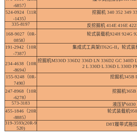
-
6857）
524-0924（11R
挖掘机
340
352 349
3
-
1435）
335-
8197
反挖掘机
414E
416E 422
168-9027（0R-
轮式装载机
924H 924G
9
0858）
191-2942（10R
集成式工具架
IT62G-II，轮式装
-
7387）
挖掘机
M330D
336D2
336D
LN
336D2
GC
340D
234-4638（10R
2 L 330D L 336D L 330D 
-
8694）
155-9248（0R-
挖掘机
345B
7490）
247-8968（10R
挖掘机
365B
-
6278）
573-
3183
液压铲
6030
455-1846（20R
轮式装载机
95
-
8885）
319-3593(20R-9
D8T
履带式拖
520)