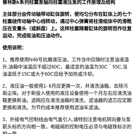
普林斯k系列柱塞泵
轴向柱塞液压泵的工作原理及结构
主体部分由传动轴带动缸体旋转，使均匀分布在缸体上的七个
柱塞绕传动轴中心线转动，通过中心弹簧将柱滑组体中的滑靴
压在变量头（或斜盘）上。这样柱塞随着缸体的旋转而作往复
运动，完成吸油和压油动作。
使用说明：
1、推荐使用N46号抗磨液压油，工作当中应随时注意油液温
升,油箱中油温应不超过60C，最适宜的油温为30C＾55C,当
油温低于15C或大于60C应给予加热或冷却。
2、液压油一般使用1- 6月应更换一次，并清洗油箱、去除污
垢尘埃。对于新投入使用的液压设备使用一个月左右应清洗油
箱更换新油。滤网应在清洗油箱时清洗，滤油器的滤芯应定期
更换和清洗。为节约成本推荐使用滤油车滤油。
3、外接电气控制线由电气盒引入,请特别注意电机转向要与泵
箭头标的方向相一致，电磁阀的控制电压必须与电磁铁标示的
相一致。