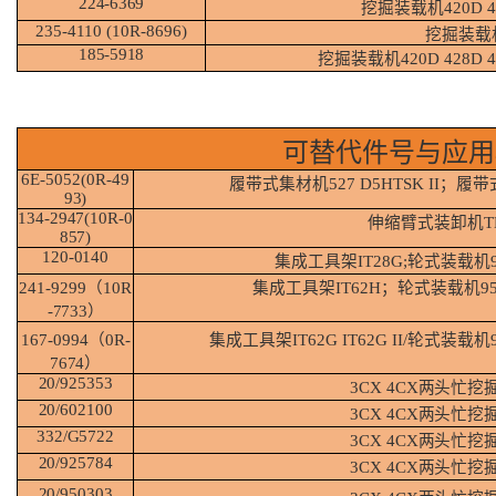
224-
6369
挖掘装载机
420D 
235-4110
(10R-
8696)
挖掘装载
185-
5918
挖掘装载机
420D
428D
可替代件号与应用
6E-5052(0R-
49
履带式集材机
527
D5HTSK II；履带
93)
134-2947(10R-0
伸缩臂式装卸机
T
857)
120-
0140
集成工具架
IT28G;轮式装载机9
241-9299（10R
集成工具架
IT62H；轮式装载机95
-
7733）
167-0994（0R-
集成工具架
IT62G
IT62G
II/轮式装载机9
7674）
20/925353
3CX
4CX
两头忙挖
20/602100
3CX
4CX
两头忙挖
332/G5722
3CX
4CX
两头忙挖
20/925784
3CX
4CX
两头忙挖
20/950303