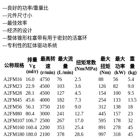
---良好的功率/重量比
---元件尺寸小
---最佳效率
---经济的设计
---整体锥形柱塞带有用于密封的活塞环
---专利性的缸体驱动系统
最高转
最大流
最大
最大
重
排量
扭矩常数
公称规格
Vg
速
量
扭矩
功率
量
(Nm/MPa)
(ml/r)
(r/min)
(L/min)
(Nm)
(kW)
(kg)
A2FM16
16.0
4750
76
2.5
88
56
5.4
A2FM23
22.9
4500
103
3.6
126
82
9.0
A2FM28
28.1
4500
127
4.5
154
100
9.5
A2FM45
45.6
4000
182
7.3
254
133
13.5
A2FM56
56.1
3750
210
9.0
312
138
18
A2FM80
80.4
3000
241
12.7
445
157
23
A2FM107
106.7
2500
267
17.0
595
178
32
A2FM160
160.4
2200
353
25.4
891
278
45
A2FM180
180.0
2100
378
28.6
997
318
45