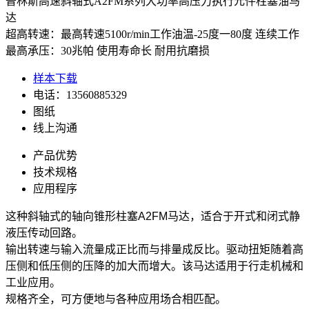
普林斯高速斜轴式A2FM系列大功率高压力执行元件柱塞油马
达
超高转速：最高转速5100r/min工作油温-25度一80度 连续工作
最高承压：30兆帕 使用寿命长 耐用抗磨损
样本下载
电话：13560885329
图纸
线上沟通
产品优势
技术规格
应用程序
这种斜轴式的轴向锥形柱塞A2FM马达，适合于开式和闭式静
液压传动回路。
输出转速与输入流量成正比而与排量成反比。驱动扭矩随着高
压侧和低压侧的压降的加大而增大。该马达适用于行走机械和
工业应用。
规格齐全，可方便地与各种应用场合相匹配。